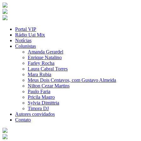
Portal VIP
Rádio Uai Mix
Notícias
Colunistas
Amanda Gerardel
Enrique Natalino
Farley Rocha
Laura Cabral Torres
Mara Rubia
Meus Dois Centavos, com Gustavo Almeida
Nilton Cezar Martins
Paulo Faria
Pricila Magro
Sylvia Dimittria
Timora DJ
Autores convidados
Contato