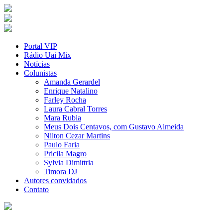
Portal VIP
Rádio Uai Mix
Notícias
Colunistas
Amanda Gerardel
Enrique Natalino
Farley Rocha
Laura Cabral Torres
Mara Rubia
Meus Dois Centavos, com Gustavo Almeida
Nilton Cezar Martins
Paulo Faria
Pricila Magro
Sylvia Dimittria
Timora DJ
Autores convidados
Contato