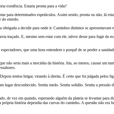
ia existência. Estaria pronta para a vida?
rontar para determinados espetáculos. Assim sendo, pronta ou não, lá es
e do enredo.
a obrigada a decidir para onde ir. Caminhos distintos se apresentavam en
havia traçado. E, mesmo sem estar com ele, talvez desse para fugir da rea
 espectadores, que uma hora entendem o porquê de se perder a sanida
 que não seria mais a mocinha da história. Iria, ao menos, causar um tum
essabores.
ois tentou brigar, virando à direita. É certo que foi julgada pelos fig
um lugar desconhecido. Sentiu medo. Sentiu solidão. Sentiu a pressão de
o, de vez em quando, esperando alguém da plateia se levantar para di
 própria história dependia das curvas do caminho. A questão não era fug