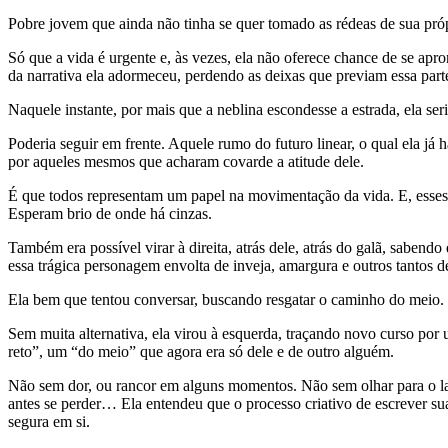
Pobre jovem que ainda não tinha se quer tomado as rédeas de sua própr
Só que a vida é urgente e, às vezes, ela não oferece chance de se ap
da narrativa ela adormeceu, perdendo as deixas que previam essa part
Naquele instante, por mais que a neblina escondesse a estrada, ela seri
Poderia seguir em frente. Aquele rumo do futuro linear, o qual ela já 
por aqueles mesmos que acharam covarde a atitude dele.
É que todos representam um papel na movimentação da vida. E, esses
Esperam brio de onde há cinzas.
Também era possível virar à direita, atrás dele, atrás do galã, sabendo
essa trágica personagem envolta de inveja, amargura e outros tantos d
Ela bem que tentou conversar, buscando resgatar o caminho do meio. Dep
Sem muita alternativa, ela virou à esquerda, traçando novo curso por 
reto”, um “do meio” que agora era só dele e de outro alguém.
Não sem dor, ou rancor em alguns momentos. Não sem olhar para o lad
antes se perder… Ela entendeu que o processo criativo de escrever sua
segura em si.