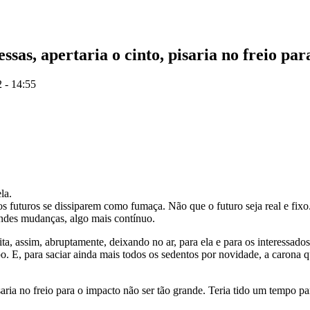
ssas, apertaria o cinto, pisaria no freio pa
 - 14:55
la.
s futuros se dissiparem como fumaça. Não que o futuro seja real e fix
andes mudanças, algo mais contínuo.
ta, assim, abruptamente, deixando no ar, para ela e para os interessado
po. E, para saciar ainda mais todos os sedentos por novidade, a carona 
saria no freio para o impacto não ser tão grande. Teria tido um tempo p