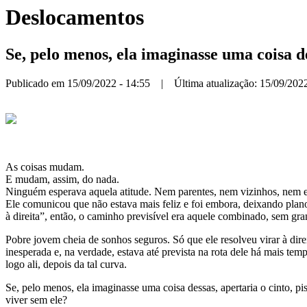
Deslocamentos
Se, pelo menos, ela imaginasse uma coisa de
Publicado em 15/09/2022 - 14:55 | Última atualização: 15/09/2022
As coisas mudam.
E mudam, assim, do nada.
Ninguém esperava aquela atitude. Nem parentes, nem vizinhos, nem e
Ele comunicou que não estava mais feliz e foi embora, deixando plano
à direita”, então, o caminho previsível era aquele combinado, sem gr
Pobre jovem cheia de sonhos seguros. Só que ele resolveu virar à direi
inesperada e, na verdade, estava até prevista na rota dele há mais tem
logo ali, depois da tal curva.
Se, pelo menos, ela imaginasse uma coisa dessas, apertaria o cinto, pi
viver sem ele?