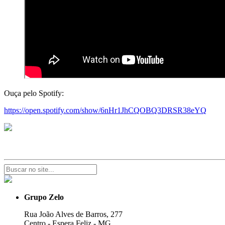
Ouça pelo Spotify:
https://open.spotify.com/show/6nHr1JhCQOBQ3DRSR38eYQ
Grupo Zelo
Rua João Alves de Barros, 277
Centro - Espera Feliz - MG