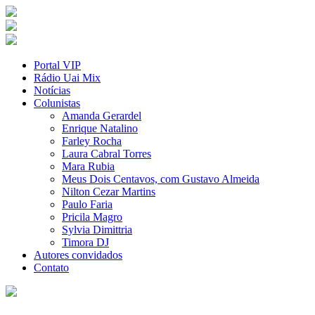
Portal VIP
Rádio Uai Mix
Notícias
Colunistas
Amanda Gerardel
Enrique Natalino
Farley Rocha
Laura Cabral Torres
Mara Rubia
Meus Dois Centavos, com Gustavo Almeida
Nilton Cezar Martins
Paulo Faria
Pricila Magro
Sylvia Dimittria
Timora DJ
Autores convidados
Contato