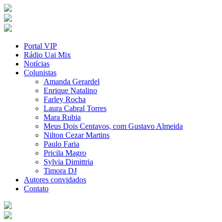
Portal VIP
Rádio Uai Mix
Notícias
Colunistas
Amanda Gerardel
Enrique Natalino
Farley Rocha
Laura Cabral Torres
Mara Rubia
Meus Dois Centavos, com Gustavo Almeida
Nilton Cezar Martins
Paulo Faria
Pricila Magro
Sylvia Dimittria
Timora DJ
Autores convidados
Contato