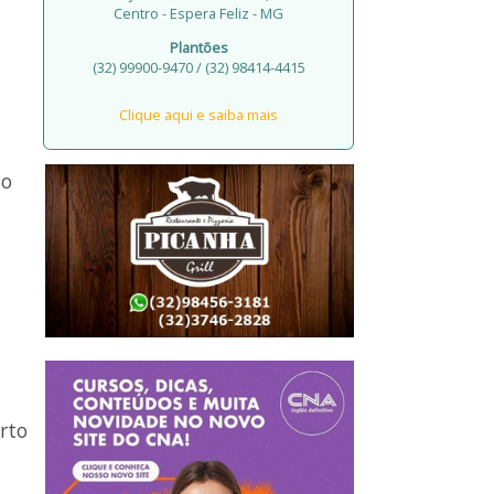
Centro - Espera Feliz - MG
Plantões
(32) 99900-9470 / (32) 98414-4415
Clique aqui e saiba mais
do
rto