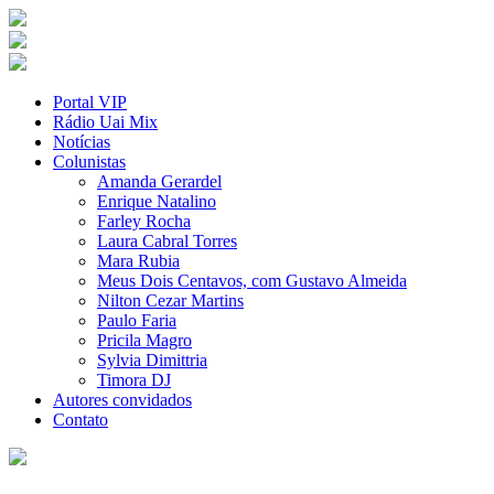
Portal VIP
Rádio Uai Mix
Notícias
Colunistas
Amanda Gerardel
Enrique Natalino
Farley Rocha
Laura Cabral Torres
Mara Rubia
Meus Dois Centavos, com Gustavo Almeida
Nilton Cezar Martins
Paulo Faria
Pricila Magro
Sylvia Dimittria
Timora DJ
Autores convidados
Contato