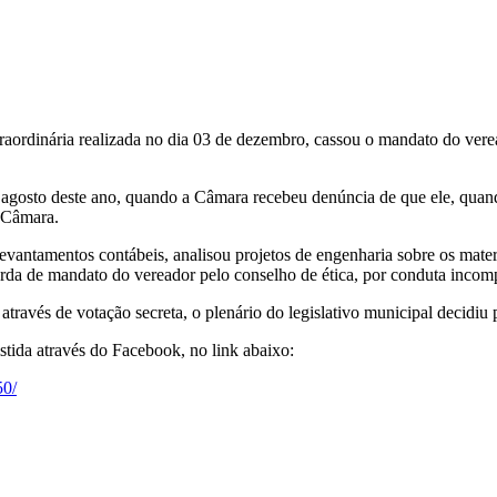
raordinária realizada no dia 03 de dezembro, cassou o mandato do ve
gosto deste ano, quando a Câmara recebeu denúncia de que ele, quando 
a Câmara.
levantamentos contábeis, analisou projetos de engenharia sobre os mater
erda de mandato do vereador pelo conselho de ética, por conduta incom
através de votação secreta, o plenário do legislativo municipal decidi
istida através do Facebook, no link abaixo:
50/