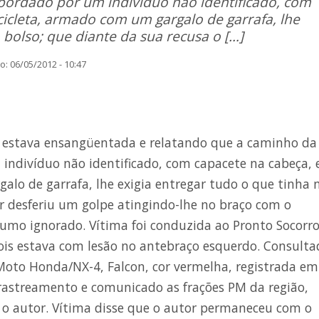
abordado por um indivíduo não identificado, com
cleta, armado com um gargalo de garrafa, lhe
 bolso; que diante da sua recusa o […]
: 06/05/2012 - 10:47
al estava ensangüentada e relatando que a caminho da
 indivíduo não identificado, com capacete na cabeça,
lo de garrafa, lhe exigia entregar tudo o que tinha 
or desferiu um golpe atingindo-lhe no braço com o
umo ignorado. Vítima foi conduzida ao Pronto Socorro
ois estava com lesão no antebraço esquerdo. Consulta
Moto Honda/NX-4, Falcon, cor vermelha, registrada em
rastreamento e comunicado as frações PM da região,
r o autor. Vítima disse que o autor permaneceu com o