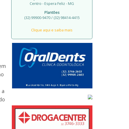
Centro - Espera Feliz - MG
Plantões
(32) 99900-9470 / (32) 98414-4415
Clique aqui e saiba mais
 em
no
 a
do