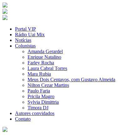
Portal VIP
Rádio Uai Mix
Notícias
Colunistas
Amanda Gerardel
Enrique Natalino
Farley Rocha
Laura Cabral Torres
Mara Rubia
Meus Dois Centavos, com Gustavo Almeida
Nilton Cezar Martins
Paulo Faria
Pricila Magro
Sylvia Dimittria
Timora DJ
Autores convidados
Contato