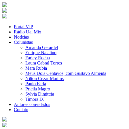
Portal VIP
Rádio Uai Mix
Notícias
Colunistas
Amanda Gerardel
Enrique Natalino
Farley Rocha
Laura Cabral Torres
Mara Rubia
Meus Dois Centavos, com Gustavo Almeida
Nilton Cezar Martins
Paulo Faria
Pricila Magro
Sylvia Dimittria
Timora DJ
Autores convidados
Contato