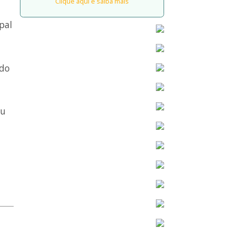
Clique aqui e saiba mais
pal
ndo
ou