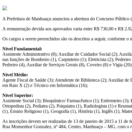
A Prefeitura de Manhuaçu anunciou a abertura do Concurso Público (e
A remuneração devida aos aprovados varia entre R$ 730,00 e R$ 2.92
Os cargos a serem preenchidos são os descritos a seguir, conforme o n
Nível Fundamental:
Assistente Administrativo (8); Auxiliar de Cuidador Social (2); Auxi
nas funções de Bombeiro (1), Carpinteiro (1); Eletricista (2); Pedreir
Pedreiro (4), Auxiliar de Serviços Gerais (8), Coveiro (8) e Vigia (2
Nível Médio:
Agente Fiscal de Saúde (3); Atendente de Biblioteca (2); Auxiliar de B
em Raio X (2) e Técnico em Informática (16);
Nível Superior:
Assistente Social (3); Bioquímico/ Farmacêutico (1); Enfermeiro (3); E
Ortopedista (2), Pediatra (2), Psiquiatra (1), Radiologista (1) e Reuma
(1), Ensino Religioso (1), Geografia (1), História (1), Inglês (1), Ma
As inscrições devem ser realizadas de 13 de janeiro de 2015 a 11 de f
Rua Monsenhor Gonzalez, nº 484, Centro, Manhuaçu – MG, com o re