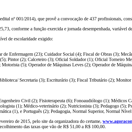
dital nº 001/2014), que provê a convocação de 437 profissionais, cons
5,73, conforme a função exercida e jornada desempenhada, variável de
ível de escolaridade exigido:
liar de Enfermagem (23); Cuidador Social (4); Fiscal de Obras (3); Mecâ
o (5); Pintor (2); Calceteiro (3); Oficial Soldador (1); Oficial Torneiro
0); Motorista (5); Operador de Máquinas Leves (2); Operador de Máquina
iblioteca/ Secretaria (3); Escriturário (3); Fiscal Tributário (2); Moni
ngenheiro Civil (2); Fisioterapeuta (6); Fonoaudiólogo (1); Médicos Card
tologista (1); Médico-veterinário (2); Nutricionista (3); Pedagogo (5); P
temática (1), e Português (2); Pedagogia, Normal Superior, Normal Nível
evereiro de 2015, pelo site da organizadora do certame,
www.agoracons
colhimento das taxas que vão de R$ 51,00 a R$ 100,00.