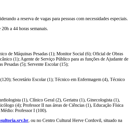
iderando a reserva de vagas para pessoas com necessidades especiais.
 20h a 44 horas semanais.
nico de Máquinas Pesadas (1); Monitor Social (6); Oficial de Obras
 Mecânico (1); Agente de Serviço Público para as funções de Ajudante de
s Pesadas (5); Servente Escolar (15);
tor (120); Secretário Escolar (1); Técnico em Enfermagem (4), Técnico
iologista (1), Clínico Geral (2), Geriatra (1), Ginecologista (1),
sicólogo (4); Professor II nas áreas de Ciências (1), Educação Física
 Médio: Professor I (100).
ultoria.srv.br
, ou no Centro Cultural Herve Cordovil, situado na