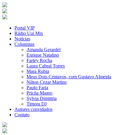
Portal VIP
Rádio Uai Mix
Notícias
Colunistas
Amanda Gerardel
Enrique Natalino
Farley Rocha
Laura Cabral Torres
Mara Rubia
Meus Dois Centavos, com Gustavo Almeida
Nilton Cezar Martins
Paulo Faria
Pricila Magro
Sylvia Dimittria
Timora DJ
Autores convidados
Contato