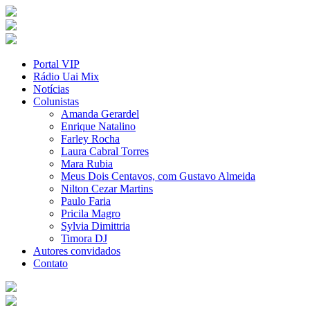
Portal VIP
Rádio Uai Mix
Notícias
Colunistas
Amanda Gerardel
Enrique Natalino
Farley Rocha
Laura Cabral Torres
Mara Rubia
Meus Dois Centavos, com Gustavo Almeida
Nilton Cezar Martins
Paulo Faria
Pricila Magro
Sylvia Dimittria
Timora DJ
Autores convidados
Contato