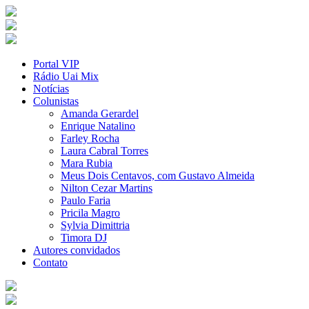
Portal VIP
Rádio Uai Mix
Notícias
Colunistas
Amanda Gerardel
Enrique Natalino
Farley Rocha
Laura Cabral Torres
Mara Rubia
Meus Dois Centavos, com Gustavo Almeida
Nilton Cezar Martins
Paulo Faria
Pricila Magro
Sylvia Dimittria
Timora DJ
Autores convidados
Contato