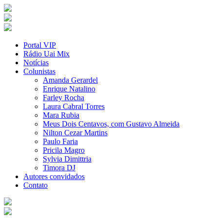
Portal VIP
Rádio Uai Mix
Notícias
Colunistas
Amanda Gerardel
Enrique Natalino
Farley Rocha
Laura Cabral Torres
Mara Rubia
Meus Dois Centavos, com Gustavo Almeida
Nilton Cezar Martins
Paulo Faria
Pricila Magro
Sylvia Dimittria
Timora DJ
Autores convidados
Contato