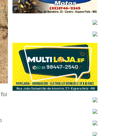
foi
o