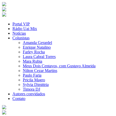
Portal VIP
Rádio Uai Mix
Notícias
Colunistas
Amanda Gerardel
Enrique Natalino
Farley Rocha
Laura Cabral Torres
Mara Rubia
Meus Dois Centavos, com Gustavo Almeida
Nilton Cezar Martins
Paulo Faria
Pricila Magro
Sylvia Dimittria
Timora DJ
Autores convidados
Contato