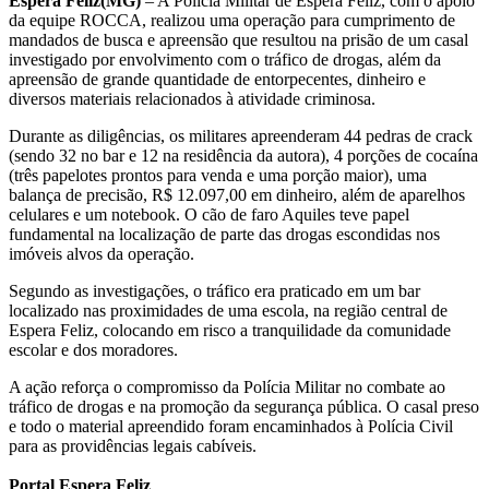
Espera Feliz(MG)
– A Polícia Militar de Espera Feliz, com o apoio
da equipe ROCCA, realizou uma operação para cumprimento de
mandados de busca e apreensão que resultou na prisão de um casal
investigado por envolvimento com o tráfico de drogas, além da
apreensão de grande quantidade de entorpecentes, dinheiro e
diversos materiais relacionados à atividade criminosa.
Durante as diligências, os militares apreenderam 44 pedras de crack
(sendo 32 no bar e 12 na residência da autora), 4 porções de cocaína
(três papelotes prontos para venda e uma porção maior), uma
balança de precisão, R$ 12.097,00 em dinheiro, além de aparelhos
celulares e um notebook. O cão de faro Aquiles teve papel
fundamental na localização de parte das drogas escondidas nos
imóveis alvos da operação.
Segundo as investigações, o tráfico era praticado em um bar
localizado nas proximidades de uma escola, na região central de
Espera Feliz, colocando em risco a tranquilidade da comunidade
escolar e dos moradores.
A ação reforça o compromisso da Polícia Militar no combate ao
tráfico de drogas e na promoção da segurança pública. O casal preso
e todo o material apreendido foram encaminhados à Polícia Civil
para as providências legais cabíveis.
Portal Espera Feliz