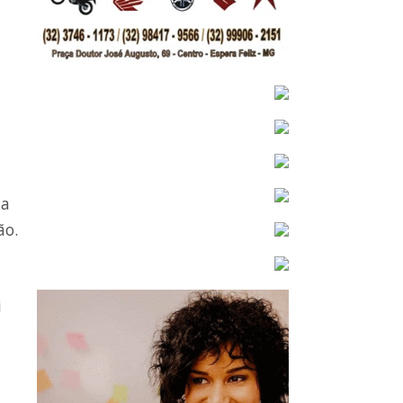
da
ão.
i