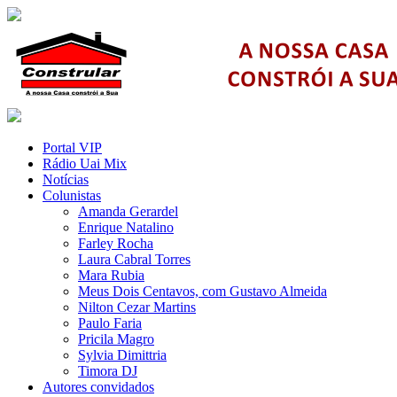
Portal VIP
Rádio Uai Mix
Notícias
Colunistas
Amanda Gerardel
Enrique Natalino
Farley Rocha
Laura Cabral Torres
Mara Rubia
Meus Dois Centavos, com Gustavo Almeida
Nilton Cezar Martins
Paulo Faria
Pricila Magro
Sylvia Dimittria
Timora DJ
Autores convidados