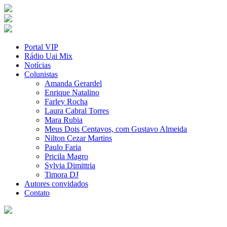
Portal VIP
Rádio Uai Mix
Notícias
Colunistas
Amanda Gerardel
Enrique Natalino
Farley Rocha
Laura Cabral Torres
Mara Rubia
Meus Dois Centavos, com Gustavo Almeida
Nilton Cezar Martins
Paulo Faria
Pricila Magro
Sylvia Dimittria
Timora DJ
Autores convidados
Contato