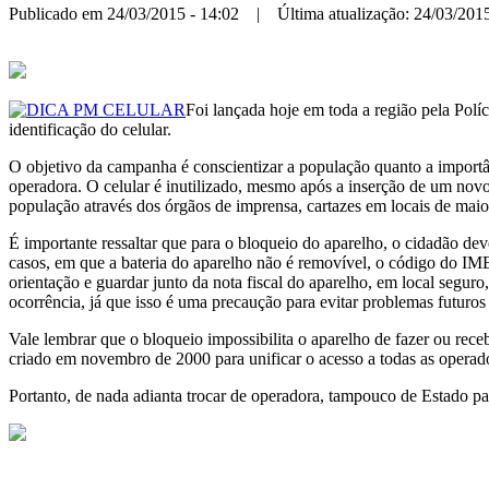
Publicado em 24/03/2015 - 14:02 | Última atualização: 24/03/2015
Foi lançada hoje em toda a região pela Polí
identificação do celular.
O objetivo da campanha é conscientizar a população quanto a importânc
operadora. O celular é inutilizado, mesmo após a inserção de um novo 
população através dos órgãos de imprensa, cartazes em locais de maior 
É importante ressaltar que para o bloqueio do aparelho, o cidadão de
casos, em que a bateria do aparelho não é removível, o código do IME
orientação e guardar junto da nota fiscal do aparelho, em local segur
ocorrência, já que isso é uma precaução para evitar problemas futuros
Vale lembrar que o bloqueio impossibilita o aparelho de fazer ou rec
criado em novembro de 2000 para unificar o acesso a todas as operado
Portanto, de nada adianta trocar de operadora, tampouco de Estado para