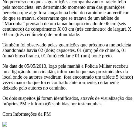
No percurso em que as guarnições acompanhavam o trajeto feito
pela motocicleta, em determinado momento uma das guarnições
percebeu que algo fora lançado na beira do caminho e ao verificar
do que se tratava, observaram que se tratava de um tablete de
“Maconha” prensada de um tamanho aproximado de 06 cm (seis
centímetro) de comprimento X 03 cm (três centímetro) de largura X
03 cm (três centímetro) de profundidade.
Também foi observado pelas guarnições que próximo a motocicleta
abandonada havia 02 (dois) capacetes, 01 (um) pé de chinelo, 01
(uma) blusa branca, 01 (um) celular e 01 (um) boné preto.
Na data de 05/05/2013, logo pela manhã a Polícia Militar recebeu
uma ligação de um cidadão, informando que nas proximidades do
local onde os autores evadiram, fora encontrado um tablete 5 (cinco)
vezes maior do que foi encontrado anteriormente, certamente
deixado pelo autores no caminho.
Os dois suspeitos já foram identificados, através de visualização dos
próprios PM e informações obtidas por testemunhas.
Com Informações da PM