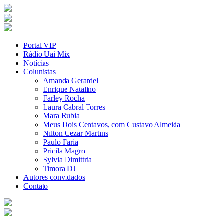
Portal VIP
Rádio Uai Mix
Notícias
Colunistas
Amanda Gerardel
Enrique Natalino
Farley Rocha
Laura Cabral Torres
Mara Rubia
Meus Dois Centavos, com Gustavo Almeida
Nilton Cezar Martins
Paulo Faria
Pricila Magro
Sylvia Dimittria
Timora DJ
Autores convidados
Contato