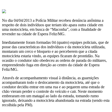
No dia 04/04/2013 a Polícia Militar recebeu denúncia anônima a
respeito de dois indivíduos que teriam ido apara outra cidade em
uma motocicleta, em busca de “Maconha”, com a finalidade de
revender na cidade de Espera Feliz/MG.
Imediatamente foram formadas 04 (quatro) equipes policiais, que de
posse das características dos indivíduos e da motocicleta utilizada,
montaram um cerco e bloqueio e ao perceberem que a citada
motocicleta estaria vindo, as equipes ficaram de prontidão. Na
ocasião o condutor não obedeceu as ordens de parada do militares,
empreendendo fuga em direção ao centro da cidade de Espera
Feliz/MG.
Através de acompanhamento visual à distância, as guarnições
acompanharam todo o deslocamento da motocicleta, até que o
condutor decidiu entrar em uma rua e ao pegarem uma estrada de
chão vieram perder o controle do veículo e cair. Neste momento
embrearam em um matagal ao lado da estrada, tomando rumo
ignorado, deixando a motocicleta abandonada na estrada (sendo esta
recolhida pela PM).