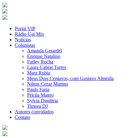
Portal VIP
Rádio Uai Mix
Notícias
Colunistas
Amanda Gerardel
Enrique Natalino
Farley Rocha
Laura Cabral Torres
Mara Rubia
Meus Dois Centavos, com Gustavo Almeida
Nilton Cezar Martins
Paulo Faria
Pricila Magro
Sylvia Dimittria
Timora DJ
Autores convidados
Contato