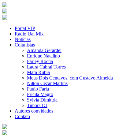
Portal VIP
Rádio Uai Mix
Notícias
Colunistas
Amanda Gerardel
Enrique Natalino
Farley Rocha
Laura Cabral Torres
Mara Rubia
Meus Dois Centavos, com Gustavo Almeida
Nilton Cezar Martins
Paulo Faria
Pricila Magro
Sylvia Dimittria
Timora DJ
Autores convidados
Contato