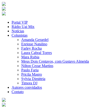
Portal VIP
Rádio Uai Mix
Notícias
Colunistas
Amanda Gerardel
Enrique Natalino
Farley Rocha
Laura Cabral Torres
Mara Rubia
Meus Dois Centavos, com Gustavo Almeida
Nilton Cezar Martins
Paulo Faria
Pricila Magro
Sylvia Dimittria
Timora DJ
Autores convidados
Contato