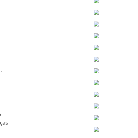
.
s
nças