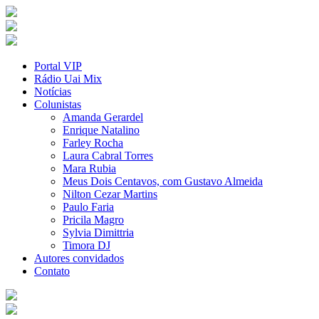
Portal VIP
Rádio Uai Mix
Notícias
Colunistas
Amanda Gerardel
Enrique Natalino
Farley Rocha
Laura Cabral Torres
Mara Rubia
Meus Dois Centavos, com Gustavo Almeida
Nilton Cezar Martins
Paulo Faria
Pricila Magro
Sylvia Dimittria
Timora DJ
Autores convidados
Contato