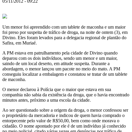
05/11/2012 - 09:22
Um menor foi apreendido com um tablete de maconha e um maior
foi preso por suspeita de tráfico de droga, na noite de ontem (3), em
Divino. Eles foram levados para a delegacia regional de plantão do
Safira, em Muriaé.
A PM estava em patrulhamento pela cidade de Divino quando
deparou com os dois indivíduos, sendo um menor e um maior,
saindo de um local deserto, em atitude suspeita. Durante a
abordagem, o menor lançou um pacote no meio do mato. A PM
conseguiu localizar a embalagem e constatou se tratar de um tablete
de maconha.
O menor declarou à Polícia que o maior que estava em sua
companhia não sabia da existência da droga, que o
havia encontrado
minutos antes, próximo a uma escola da cidade.
Ao ser questionado sobre a origem da droga, o menor confessou ser
o proprietário da mercadoria e indicou de quem havia comprado o
entorpecente pelo valor de R$50,00, bem como onde morava o
cidadão. O nome apontado por ele é de um indivíduo já conhecido
no meio policial, citado várias vezes em denúncias por tráfico de