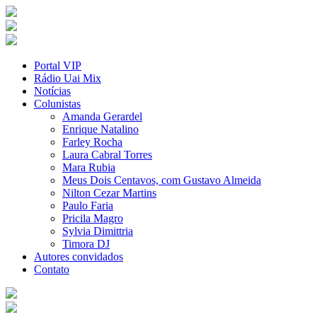
Portal VIP
Rádio Uai Mix
Notícias
Colunistas
Amanda Gerardel
Enrique Natalino
Farley Rocha
Laura Cabral Torres
Mara Rubia
Meus Dois Centavos, com Gustavo Almeida
Nilton Cezar Martins
Paulo Faria
Pricila Magro
Sylvia Dimittria
Timora DJ
Autores convidados
Contato