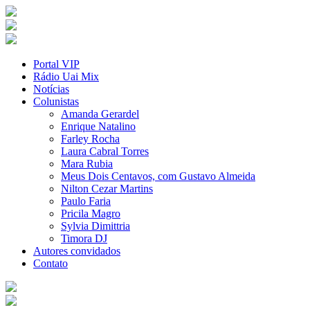
Portal VIP
Rádio Uai Mix
Notícias
Colunistas
Amanda Gerardel
Enrique Natalino
Farley Rocha
Laura Cabral Torres
Mara Rubia
Meus Dois Centavos, com Gustavo Almeida
Nilton Cezar Martins
Paulo Faria
Pricila Magro
Sylvia Dimittria
Timora DJ
Autores convidados
Contato