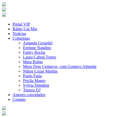
Portal VIP
Rádio Uai Mix
Notícias
Colunistas
Amanda Gerardel
Enrique Natalino
Farley Rocha
Laura Cabral Torres
Mara Rubia
Meus Dois Centavos, com Gustavo Almeida
Nilton Cezar Martins
Paulo Faria
Pricila Magro
Sylvia Dimittria
Timora DJ
Autores convidados
Contato