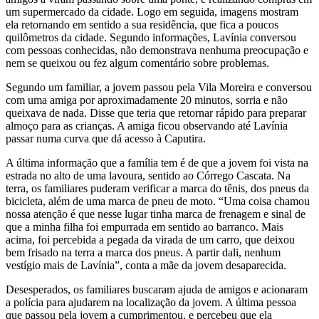
um supermercado da cidade. Logo em seguida, imagens mostram
ela retornando em sentido a sua residência, que fica a poucos
quilômetros da cidade. Segundo informações, Lavínia conversou
com pessoas conhecidas, não demonstrava nenhuma preocupação e
nem se queixou ou fez algum comentário sobre problemas.
Segundo um familiar, a jovem passou pela Vila Moreira e conversou
com uma amiga por aproximadamente 20 minutos, sorria e não
queixava de nada. Disse que teria que retornar rápido para preparar
almoço para as crianças. A amiga ficou observando até Lavínia
passar numa curva que dá acesso à Caputira.
A última informação que a família tem é de que a jovem foi vista na
estrada no alto de uma lavoura, sentido ao Córrego Cascata. Na
terra, os familiares puderam verificar a marca do tênis, dos pneus da
bicicleta, além de uma marca de pneu de moto. “Uma coisa chamou
nossa atenção é que nesse lugar tinha marca de frenagem e sinal de
que a minha filha foi empurrada em sentido ao barranco. Mais
acima, foi percebida a pegada da virada de um carro, que deixou
bem frisado na terra a marca dos pneus. A partir dali, nenhum
vestígio mais de Lavínia”, conta a mãe da jovem desaparecida.
Desesperados, os familiares buscaram ajuda de amigos e acionaram
a polícia para ajudarem na localização da jovem. A última pessoa
que passou pela jovem a cumprimentou, e percebeu que ela