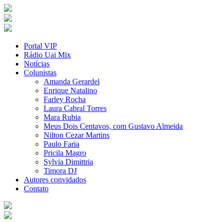
Portal VIP
Rádio Uai Mix
Notícias
Colunistas
Amanda Gerardel
Enrique Natalino
Farley Rocha
Laura Cabral Torres
Mara Rubia
Meus Dois Centavos, com Gustavo Almeida
Nilton Cezar Martins
Paulo Faria
Pricila Magro
Sylvia Dimittria
Timora DJ
Autores convidados
Contato