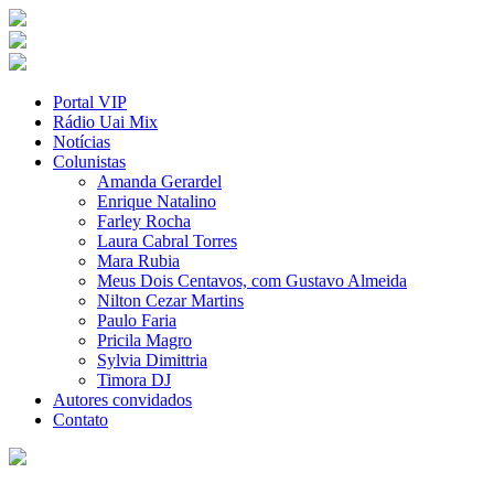
Portal VIP
Rádio Uai Mix
Notícias
Colunistas
Amanda Gerardel
Enrique Natalino
Farley Rocha
Laura Cabral Torres
Mara Rubia
Meus Dois Centavos, com Gustavo Almeida
Nilton Cezar Martins
Paulo Faria
Pricila Magro
Sylvia Dimittria
Timora DJ
Autores convidados
Contato