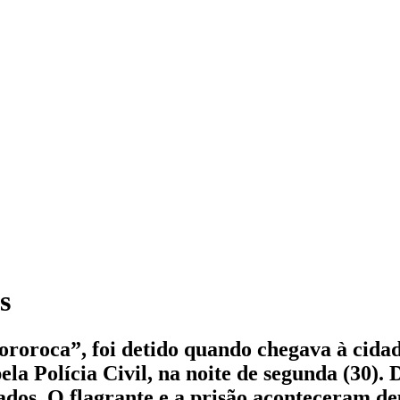
s
roroca”, foi detido quando chegava à cidad
 pela Polícia Civil, na noite de segunda (30)
cados. O flagrante e a prisão aconteceram d