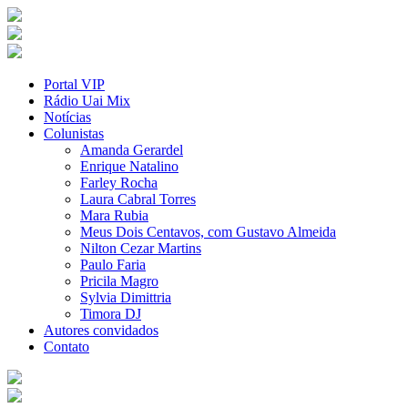
Portal VIP
Rádio Uai Mix
Notícias
Colunistas
Amanda Gerardel
Enrique Natalino
Farley Rocha
Laura Cabral Torres
Mara Rubia
Meus Dois Centavos, com Gustavo Almeida
Nilton Cezar Martins
Paulo Faria
Pricila Magro
Sylvia Dimittria
Timora DJ
Autores convidados
Contato