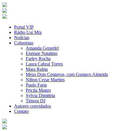
Portal VIP
Rádio Uai Mix
Notícias
Colunistas
Amanda Gerardel
Enrique Natalino
Farley Rocha
Laura Cabral Torres
Mara Rubia
Meus Dois Centavos, com Gustavo Almeida
Nilton Cezar Martins
Paulo Faria
Pricila Magro
Sylvia Dimittria
Timora DJ
Autores convidados
Contato