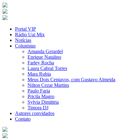
Portal VIP
Rádio Uai Mix
Notícias
Colunistas
Amanda Gerardel
Enrique Natalino
Farley Rocha
Laura Cabral Torres
Mara Rubia
Meus Dois Centavos, com Gustavo Almeida
Nilton Cezar Martins
Paulo Faria
Pricila Magro
Sylvia Dimittria
Timora DJ
Autores convidados
Contato