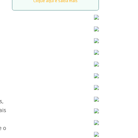
Clique aqui e saiba mais
s,
ais
e o