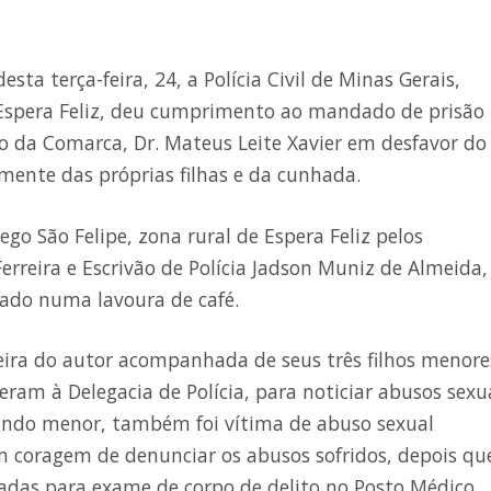
esta terça-feira, 24, a Polícia Civil de Minas Gerais,
e Espera Feliz, deu cumprimento ao mandado de prisão
to da Comarca, Dr. Mateus Leite Xavier em desfavor do
mente das próprias filhas e da cunhada.
ego São Felipe, zona rural de Espera Feliz pelos
erreira e Escrivão de Polícia Jadson Muniz de Almeida,
sado numa lavoura de café.
eira do autor acompanhada de seus três filhos menore
ram à Delegacia de Polícia, para noticiar abusos sexu
ando menor, também foi vítima de abuso sexual
am coragem de denunciar os abusos sofridos, depois qu
adas para exame de corpo de delito no Posto Médico