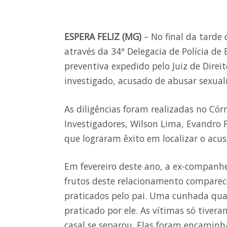
ESPERA FELIZ (MG)
– No final da tarde d
através da 34ª Delegacia de Polícia d
preventiva expedido pelo Juiz de Direi
investigado, acusado de abusar sexual
As diligências foram realizadas no Córr
Investigadores, Wilson Lima, Evandro F
que lograram êxito em localizar o acu
Em fevereiro deste ano, a ex-companh
frutos deste relacionamento comparece
praticados pelo pai. Uma cunhada qu
praticado por ele. As vítimas só tiver
casal se separou. Elas foram encaminh