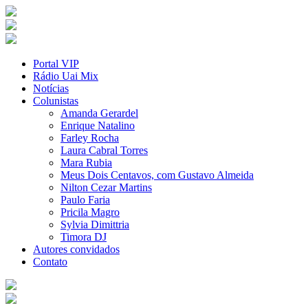
Portal VIP
Rádio Uai Mix
Notícias
Colunistas
Amanda Gerardel
Enrique Natalino
Farley Rocha
Laura Cabral Torres
Mara Rubia
Meus Dois Centavos, com Gustavo Almeida
Nilton Cezar Martins
Paulo Faria
Pricila Magro
Sylvia Dimittria
Timora DJ
Autores convidados
Contato