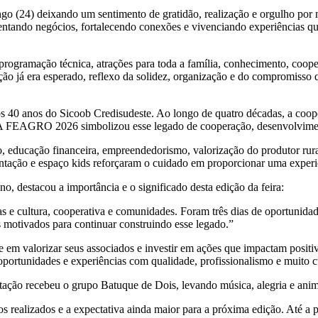
(24) deixando um sentimento de gratidão, realização e orgulho por m
mentando negócios, fortalecendo conexões e vivenciando experiências 
rogramação técnica, atrações para toda a família, conhecimento, coo
ção já era esperado, reflexo da solidez, organização e do compromisso
dos 40 anos do Sicoob Credisudeste. Ao longo de quatro décadas, a coop
ão. A FEAGRO 2026 simbolizou esse legado de cooperação, desenvolvime
io, educação financeira, empreendedorismo, valorização do produtor rur
tação e espaço kids reforçaram o cuidado em proporcionar uma experi
 destacou a importância e o significado desta edição da feira:
 e cultura, cooperativa e comunidades. Foram três dias de oportunidad
 motivados para continuar construindo esse legado.”
alorizar seus associados e investir em ações que impactam positivam
oportunidades e experiências com qualidade, profissionalismo e muito 
ação recebeu o grupo Batuque de Dois, levando música, alegria e animaç
 realizados e a expectativa ainda maior para a próxima edição. Até