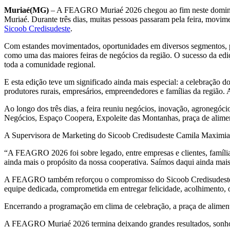
Muriaé(MG)
– A FEAGRO Muriaé 2026 chegou ao fim neste domingo 
Muriaé. Durante três dias, muitas pessoas passaram pela feira, movi
Sicoob Credisudeste
.
Com estandes movimentados, oportunidades em diversos segmentos, p
como uma das maiores feiras de negócios da região. O sucesso da edi
toda a comunidade regional.
E esta edição teve um significado ainda mais especial: a celebração 
produtores rurais, empresários, empreendedores e famílias da regi
Ao longo dos três dias, a feira reuniu negócios, inovação, agronegóc
Negócios, Espaço Coopera, Expoleite das Montanhas, praça de alimen
A Supervisora de Marketing do Sicoob Credisudeste Camila Maximiano,
“A FEAGRO 2026 foi sobre legado, entre empresas e clientes, famílias
ainda mais o propósito da nossa cooperativa. Saímos daqui ainda mais
A FEAGRO também reforçou o compromisso do Sicoob Credisudeste em v
equipe dedicada, comprometida em entregar felicidade, acolhimento, 
Encerrando a programação em clima de celebração, a praça de aliment
A FEAGRO Muriaé 2026 termina deixando grandes resultados, sonhos