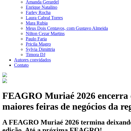
Amanda Gerardel
Enrique Natalino
Farley Rocha
Laura Cabral Torres
Mara Rubia
Meus Dois Centavos, com Gustavo Almeida
Nilton Cezar Martins
Paulo Faria
Pricila Magro
Sylvia Dimittria
Timora DJ
Autores convidados
Contato
FEAGRO Muriaé 2026 encerra ed
maiores feiras de negócios da re
A FEAGRO Muriaé 2026 termina deixando gr
edição. Até a próxima FEAGRO!