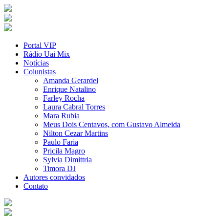
Portal VIP
Rádio Uai Mix
Notícias
Colunistas
Amanda Gerardel
Enrique Natalino
Farley Rocha
Laura Cabral Torres
Mara Rubia
Meus Dois Centavos, com Gustavo Almeida
Nilton Cezar Martins
Paulo Faria
Pricila Magro
Sylvia Dimittria
Timora DJ
Autores convidados
Contato