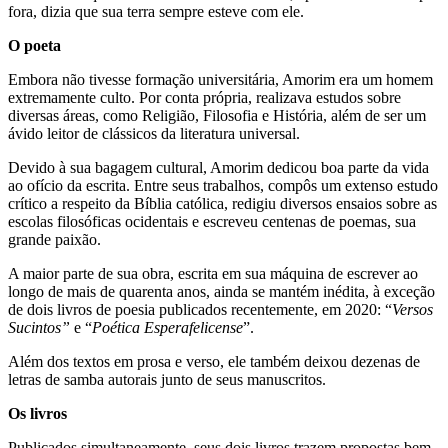
fora, dizia que sua terra sempre esteve com ele.
O poeta
Embora não tivesse formação universitária, Amorim era um homem
extremamente culto. Por conta própria, realizava estudos sobre
diversas áreas, como Religião, Filosofia e História, além de ser um
ávido leitor de clássicos da literatura universal.
Devido à sua bagagem cultural, Amorim dedicou boa parte da vida
ao ofício da escrita. Entre seus trabalhos, compôs um extenso estudo
crítico a respeito da Bíblia católica, redigiu diversos ensaios sobre as
escolas filosóficas ocidentais e escreveu centenas de poemas, sua
grande paixão.
A maior parte de sua obra, escrita em sua máquina de escrever ao
longo de mais de quarenta anos, ainda se mantém inédita, à exceção
de dois livros de poesia publicados recentemente, em 2020: “
Versos
Sucintos”
e “
Poética Esperafelicense
”.
Além dos textos em prosa e verso, ele também deixou dezenas de
letras de samba autorais junto de seus manuscritos.
Os livros
Publicados simultaneamente, seus dois livros trazem propostas bem