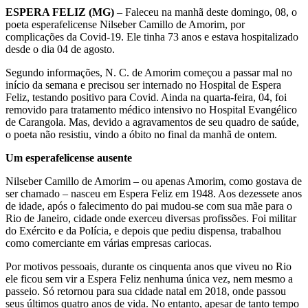
ESPERA FELIZ (MG)
– Faleceu na manhã deste domingo, 08, o
poeta esperafelicense Nilseber Camillo de Amorim, por
complicações da Covid-19. Ele tinha 73 anos e estava hospitalizado
desde o dia 04 de agosto.
Segundo informações, N. C. de Amorim começou a passar mal no
início da semana e precisou ser internado no Hospital de Espera
Feliz, testando positivo para Covid. Ainda na quarta-feira, 04, foi
removido para tratamento médico intensivo no Hospital Evangélico
de Carangola. Mas, devido a agravamentos de seu quadro de saúde,
o poeta não resistiu, vindo a óbito no final da manhã de ontem.
Um esperafelicense ausente
Nilseber Camillo de Amorim – ou apenas Amorim, como gostava de
ser chamado – nasceu em Espera Feliz em 1948. Aos dezessete anos
de idade, após o falecimento do pai mudou-se com sua mãe para o
Rio de Janeiro, cidade onde exerceu diversas profissões. Foi militar
do Exército e da Polícia, e depois que pediu dispensa, trabalhou
como comerciante em várias empresas cariocas.
Por motivos pessoais, durante os cinquenta anos que viveu no Rio
ele ficou sem vir a Espera Feliz nenhuma única vez, nem mesmo a
passeio. Só retornou para sua cidade natal em 2018, onde passou
seus últimos quatro anos de vida. No entanto, apesar de tanto tempo