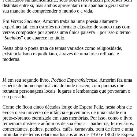
distintas entre si, mas ambos apresentam um apanhado geral sobre
sua maneira de compreender o mundo e a vida.
Em
Versos Sucintos
, Amorim trabalha uma poesia altamente
experimental, com estrofes no formato clássico de soneto mas com
versos compostos por apenas uma única palavra – por isso o termo
“
Sucintos
” que aparece no título.
Nesta obra o poeta trata de temas variados como religiosidade,
existencialismo e quotidiano, através de uma lírica refinada e
moderna.
Já em seu segundo livro,
Poética Esperafelicense
, Amorim faz uma
espécie de homenagem à cidade onde nasceu, com poemas que
retratam personagens locais, lugares e lembranças que povoaram o
seu passado.
Como ele ficou cinco décadas longe de Espera Feliz, nesta obra ele
evoca o seu universo de infância e juventude, de uma cidade em
preto-e-branco eternizada em suas memórias. Por isso, como o livro
rememora ilustres e anônimos de sua época – barbeiros, ferroviários,
comerciantes, padres, pensões, cafés, carnavais, trem de ferro e uma
infinidade de temas relacionados aos anos de 1950 e 1960 de Espera