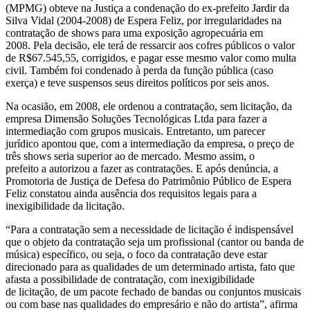
(MPMG) obteve na Justiça a condenação do ex-prefeito Jardir da
Silva Vidal (2004-2008) de Espera Feliz, por irregularidades na
contratação de shows para uma exposição agropecuária em
2008. Pela decisão, ele terá de ressarcir aos cofres públicos o valor
de R$67.545,55, corrigidos, e pagar esse mesmo valor como multa
civil. Também foi condenado à perda da função pública (caso
exerça) e teve suspensos seus direitos políticos por seis anos.
Na ocasião, em 2008, ele ordenou a contratação, sem licitação, da
empresa Dimensão Soluções Tecnológicas Ltda para fazer a
intermediação com grupos musicais. Entretanto, um parecer
jurídico apontou que, com a intermediação da empresa, o preço de
três shows seria superior ao de mercado. Mesmo assim, o
prefeito a autorizou a fazer as contratações. E após denúncia, a
Promotoria de Justiça de Defesa do Patrimônio Público de Espera
Feliz constatou ainda ausência dos requisitos legais para a
inexigibilidade da licitação.
“Para a contratação sem a necessidade de licitação é indispensável
que o objeto da contratação seja um profissional (cantor ou banda de
música) específico, ou seja, o foco da contratação deve estar
direcionado para as qualidades de um determinado artista, fato que
afasta a possibilidade de contratação, com inexigibilidade
de licitação, de um pacote fechado de bandas ou conjuntos musicais
ou com base nas qualidades do empresário e não do artista”, afirma