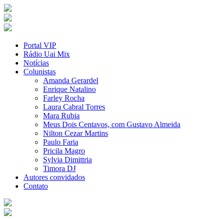
Portal VIP
Rádio Uai Mix
Notícias
Colunistas
Amanda Gerardel
Enrique Natalino
Farley Rocha
Laura Cabral Torres
Mara Rubia
Meus Dois Centavos, com Gustavo Almeida
Nilton Cezar Martins
Paulo Faria
Pricila Magro
Sylvia Dimittria
Timora DJ
Autores convidados
Contato