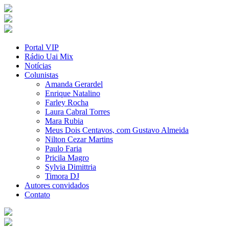
Portal VIP
Rádio Uai Mix
Notícias
Colunistas
Amanda Gerardel
Enrique Natalino
Farley Rocha
Laura Cabral Torres
Mara Rubia
Meus Dois Centavos, com Gustavo Almeida
Nilton Cezar Martins
Paulo Faria
Pricila Magro
Sylvia Dimittria
Timora DJ
Autores convidados
Contato