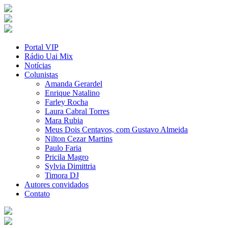
Portal VIP
Rádio Uai Mix
Notícias
Colunistas
Amanda Gerardel
Enrique Natalino
Farley Rocha
Laura Cabral Torres
Mara Rubia
Meus Dois Centavos, com Gustavo Almeida
Nilton Cezar Martins
Paulo Faria
Pricila Magro
Sylvia Dimittria
Timora DJ
Autores convidados
Contato