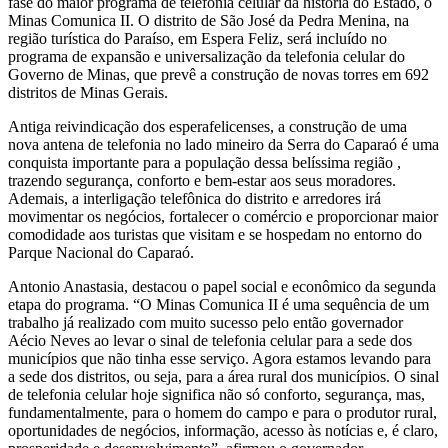
fase do maior programa de telefonia celular da história do Estado, o
Minas Comunica II. O distrito de São José da Pedra Menina, na
região turística do Paraíso, em Espera Feliz, será incluído no
programa de expansão e universalização da telefonia celular do
Governo de Minas, que prevê a construção de novas torres em 692
distritos de Minas Gerais.
Antiga reivindicação dos esperafelicenses, a construção de uma
nova antena de telefonia no lado mineiro da Serra do Caparaó é uma
conquista importante para a população dessa belíssima região ,
trazendo segurança, conforto e bem-estar aos seus moradores.
Ademais, a interligação telefônica do distrito e arredores irá
movimentar os negócios, fortalecer o comércio e proporcionar maior
comodidade aos turistas que visitam e se hospedam no entorno do
Parque Nacional do Caparaó.
Antonio Anastasia, destacou o papel social e econômico da segunda
etapa do programa. “O Minas Comunica II é uma sequência de um
trabalho já realizado com muito sucesso pelo então governador
Aécio Neves ao levar o sinal de telefonia celular para a sede dos
municípios que não tinha esse serviço. Agora estamos levando para
a sede dos distritos, ou seja, para a área rural dos municípios. O sinal
de telefonia celular hoje significa não só conforto, segurança, mas,
fundamentalmente, para o homem do campo e para o produtor rural,
oportunidades de negócios, informação, acesso às notícias e, é claro,