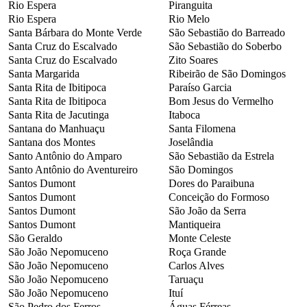
Rio Espera
Piranguita
Rio Espera
Rio Melo
Santa Bárbara do Monte Verde
São Sebastião do Barreado
Santa Cruz do Escalvado
São Sebastião do Soberbo
Santa Cruz do Escalvado
Zito Soares
Santa Margarida
Ribeirão de São Domingos
Santa Rita de Ibitipoca
Paraíso Garcia
Santa Rita de Ibitipoca
Bom Jesus do Vermelho
Santa Rita de Jacutinga
Itaboca
Santana do Manhuaçu
Santa Filomena
Santana dos Montes
Joselândia
Santo Antônio do Amparo
São Sebastião da Estrela
Santo Antônio do Aventureiro
São Domingos
Santos Dumont
Dores do Paraibuna
Santos Dumont
Conceição do Formoso
Santos Dumont
São João da Serra
Santos Dumont
Mantiqueira
São Geraldo
Monte Celeste
São João Nepomuceno
Roça Grande
São João Nepomuceno
Carlos Alves
São João Nepomuceno
Taruaçu
São João Nepomuceno
Ituí
São Pedro dos Ferros
Águas Férreas