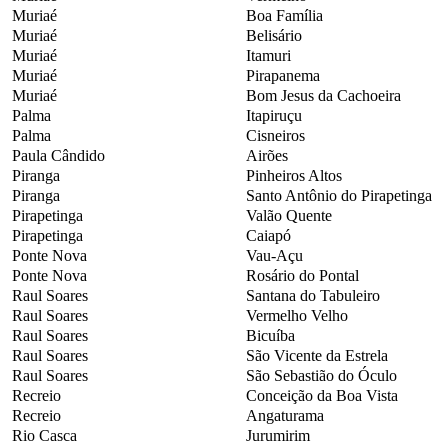
Muriaé
Boa Família
Muriaé
Belisário
Muriaé
Itamuri
Muriaé
Pirapanema
Muriaé
Bom Jesus da Cachoeira
Palma
Itapiruçu
Palma
Cisneiros
Paula Cândido
Airões
Piranga
Pinheiros Altos
Piranga
Santo Antônio do Pirapetinga
Pirapetinga
Valão Quente
Pirapetinga
Caiapó
Ponte Nova
Vau-Açu
Ponte Nova
Rosário do Pontal
Raul Soares
Santana do Tabuleiro
Raul Soares
Vermelho Velho
Raul Soares
Bicuíba
Raul Soares
São Vicente da Estrela
Raul Soares
São Sebastião do Óculo
Recreio
Conceição da Boa Vista
Recreio
Angaturama
Rio Casca
Jurumirim