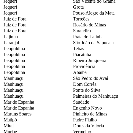
Jequeri
São Vicente do Grama
Jequeri
Grota
Jequeri
Pouso Alegre da Mata
Juiz de Fora
Torreões
Juiz de Fora
Rosário de Minas
Juiz de Fora
Sarandira
Lajinha
Prata de Lajinha
Laranjal
São João da Sapucaia
Leopoldina
Tebas
Leopoldina
Piacatuba
Leopoldina
Ribeiro Junqueira
Leopoldina
Providência
Leopoldina
Abaíba
Manhuaçu
São Pedro do Avaí
Manhuaçu
Dom Corrêa
Manhuaçu
Ponte do Silva
Manhuaçu
Palmeiras do Manhuaçu
Mar de Espanha
Saudade
Mar de Espanha
Engenho Novo
Martins Soares
Pinheiro de Minas
Matipó
Padre Fialho
Miraí
Dores da Vitória
Muriaé
Vermelho