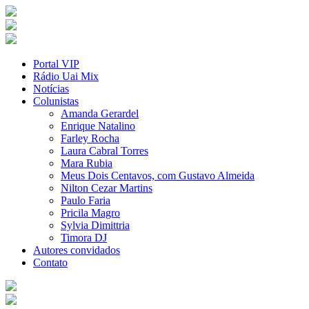
Portal VIP
Rádio Uai Mix
Notícias
Colunistas
Amanda Gerardel
Enrique Natalino
Farley Rocha
Laura Cabral Torres
Mara Rubia
Meus Dois Centavos, com Gustavo Almeida
Nilton Cezar Martins
Paulo Faria
Pricila Magro
Sylvia Dimittria
Timora DJ
Autores convidados
Contato