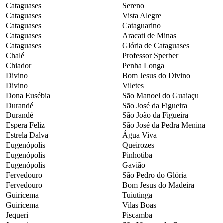
Cataguases
Sereno
Cataguases
Vista Alegre
Cataguases
Cataguarino
Cataguases
Aracati de Minas
Cataguases
Glória de Cataguases
Chalé
Professor Sperber
Chiador
Penha Longa
Divino
Bom Jesus do Divino
Divino
Viletes
Dona Eusébia
São Manoel do Guaiaçu
Durandé
São José da Figueira
Durandé
São João da Figueira
Espera Feliz
São José da Pedra Menina
Estrela Dalva
Água Viva
Eugenópolis
Queirozes
Eugenópolis
Pinhotiba
Eugenópolis
Gavião
Fervedouro
São Pedro do Glória
Fervedouro
Bom Jesus do Madeira
Guiricema
Tuiutinga
Guiricema
Vilas Boas
Jequeri
Piscamba