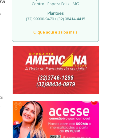
ra
Centro - Espera Feliz - MG
Plantões
(32) 99900-9470 / (32) 98414-4415
Clique aqui e saiba mais
s
e