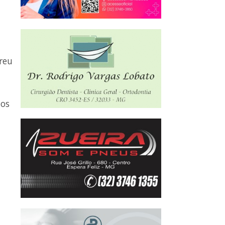
reu
 os