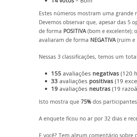
14 votos
– Bom
Estes números mostram uma grande mai
Devemos observar que, apesar das 5 op
de forma
POSITIVA
(bom e excelente); 
avaliaram de forma
NEGATIVA
(ruim e 
Nessas 3 classificações, temos um total
155
avaliações
negativas
(120 h
33
avaliações
positivas
(19 exce
19
avaliações
neutras
(19 razoá
Isto mostra que
75%
dos participantes
A enquete ficou no ar por 32 dias e re
E você? Tem algum comentário sobre o