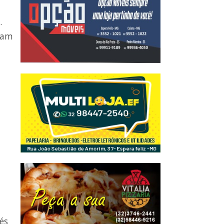
.
aram
és