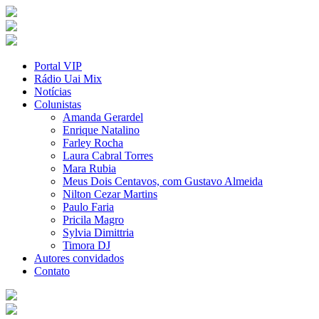
Portal VIP
Rádio Uai Mix
Notícias
Colunistas
Amanda Gerardel
Enrique Natalino
Farley Rocha
Laura Cabral Torres
Mara Rubia
Meus Dois Centavos, com Gustavo Almeida
Nilton Cezar Martins
Paulo Faria
Pricila Magro
Sylvia Dimittria
Timora DJ
Autores convidados
Contato