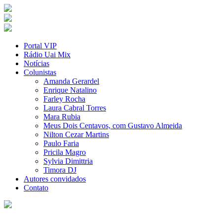
Portal VIP
Rádio Uai Mix
Notícias
Colunistas
Amanda Gerardel
Enrique Natalino
Farley Rocha
Laura Cabral Torres
Mara Rubia
Meus Dois Centavos, com Gustavo Almeida
Nilton Cezar Martins
Paulo Faria
Pricila Magro
Sylvia Dimittria
Timora DJ
Autores convidados
Contato