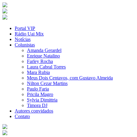
Portal VIP
Rádio Uai Mix
Notícias
Colunistas
Amanda Gerardel
Enrique Natalino
Farley Rocha
Laura Cabral Torres
Mara Rubia
Meus Dois Centavos, com Gustavo Almeida
Nilton Cezar Martins
Paulo Faria
Pricila Magro
Sylvia Dimittria
Timora DJ
Autores convidados
Contato