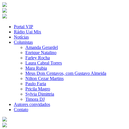
Portal VIP
Rádio Uai Mix
Notícias
Colunistas
Amanda Gerardel
Enrique Natalino
Farley Rocha
Laura Cabral Torres
Mara Rubia
Meus Dois Centavos, com Gustavo Almeida
Nilton Cezar Martins
Paulo Faria
Pricila Magro
Sylvia Dimittria
Timora DJ
Autores convidados
Contato