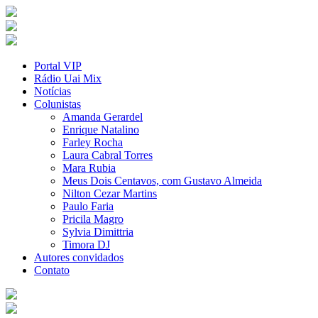
Portal VIP
Rádio Uai Mix
Notícias
Colunistas
Amanda Gerardel
Enrique Natalino
Farley Rocha
Laura Cabral Torres
Mara Rubia
Meus Dois Centavos, com Gustavo Almeida
Nilton Cezar Martins
Paulo Faria
Pricila Magro
Sylvia Dimittria
Timora DJ
Autores convidados
Contato