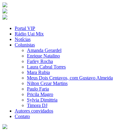
Portal VIP
Rádio Uai Mix
Notícias
Colunistas
Amanda Gerardel
Enrique Natalino
Farley Rocha
Laura Cabral Torres
Mara Rubia
Meus Dois Centavos, com Gustavo Almeida
Nilton Cezar Martins
Paulo Faria
Pricila Magro
Sylvia Dimittria
Timora DJ
Autores convidados
Contato